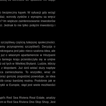
 bezpieczny kąsek. W sytuacji gdy wciąż
odaż, wzrosty zysków z wynajmu sa wręcz
ie? Im większe zainteresowanie inwestorów
. Jednak to nie tylko potężni inwestorzy i
częśliwą częścią tutejszej społeczności.
emy przynajmniej szczęśliwi!). Decyzja o
ostrzegana jest jako nieco szalona idea, ale
i już o własnym apartamencie w Hiszpanii
taniego kraju przeistoczyła się w unijne
 od tych w Wielkiej Brytanii. Ludzie, którzy
ś z kłopotami. Już dziś widać duży napływ
sca zamieszkania. To wszystko, wraz ze
oraz gorszej pogodzie) powoduje, ze idea
sób coraz bardziej realna. Podobnie jak w
ykli w Europie, stąd jest wiele możliwości
pt's Red Sea Riviera Real Estate, analizy
erem w Red Sea Riviera One-Stop Shop, Jest