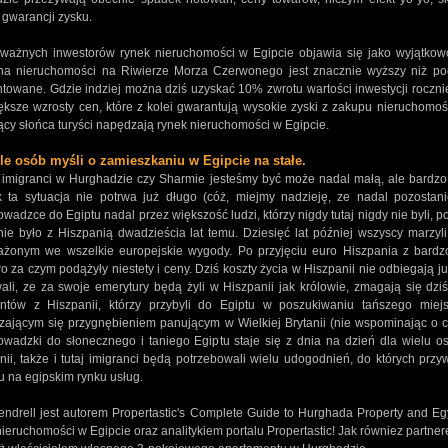
 gwarancji zysku.
ważnych inwestorów rynek nieruchomości w Egipcie objawia się jako wyjątkowo
na nieruchomości na Riwierze Morza Czerwonego jest znacznie wyższy niż p
towane. Gdzie indziej można dziś uzyskać 10% zwrotu wartości inwestycji roczn
ększe wzrosty cen, które z kolei gwarantują wysokie zyski z zakupu nieruchomości
ący słońca turyści napędzają rynek nieruchomości w Egipcie.
ele osób myśli o zamieszkaniu w Egipcie na stałe.
granci w Hurghadzie czy Sharmie jesteśmy być może nadal małą, ale bardzo sz
 ta sytuacja nie potrwa już długo (cóż, miejmy nadzieję, ze nadal pozostani
wadzce do Egiptu nadal przez większość ludzi, którzy nigdy tutaj nigdy nie byli, p
ie było z Hiszpanią dwadzieścia lat temu. Dziesięć lat później wszyscy marzyl
żonym we wszelkie europejskie wygody. Po przyjęciu euro Hiszpania z bardzo 
 za czym podążyły niestety i ceny. Dziś koszty życia w Hiszpanii nie odbiegają już
ali, ze za swoje emerytury będą żyli w Hiszpanii jak królowie, zmagają się dzi
ntów z Hiszpanii, którzy przybyli do Egiptu w poszukiwaniu tańszego miej
zającym się przygnębieniem panującym w Wielkiej Brytanii (nie wspominając o c
owadzki do słonecznego i taniego Egiptu staje się z dnia na dzień dla wielu o
nii, także i tutaj imigranci będą potrzebowali wielu udogodnień, do których przyw
u na egipskim rynku usług.
endrell jest autorem Propertastic's Complete Guide to Hurghada Property and Egy
nieruchomości w Egipcie oraz analitykiem portalu Propertastic! Jak równiez partn