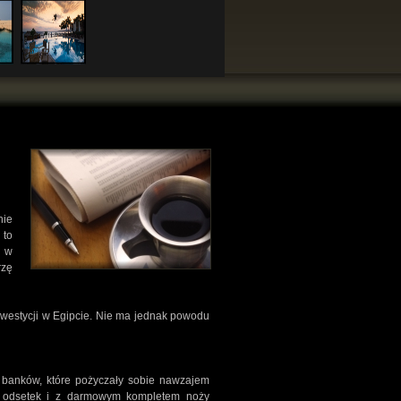
nie
 to
e w
rzę
westycji w Egipcie. Nie ma jednak powodu
banków, które pożyczały sobie nawzajem
h odsetek i z darmowym kompletem noży