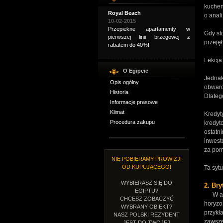
kuchen
Royal Beach
o anal
10-02-2015
Przepiekne apartamenty w
Gdy st
pierwszej linii brzegowej z
przejęł
rabatem do 40%!
Lekcja
O Egipcie
Jednak
Opis ogólny
obwaro
Historia
Dlateg
Informacje prasowe
Klimat
Kredyt
Procedura zakupu
kredyt
ostatn
inwest
za pom
NIE POBIERAMY PROWIZJI
OD KUPUJĄCEGO!
Ta sytu
WYBIERASZ SIĘ DO
2. Bry
EGIPTU?
W angi
CHCESZ ZOBACZYĆ
horyzo
WYBRANY OBIEKT?
przykł
NASZ POLSKI REZYDENT
zawsze
JEST DO TWOJEJ