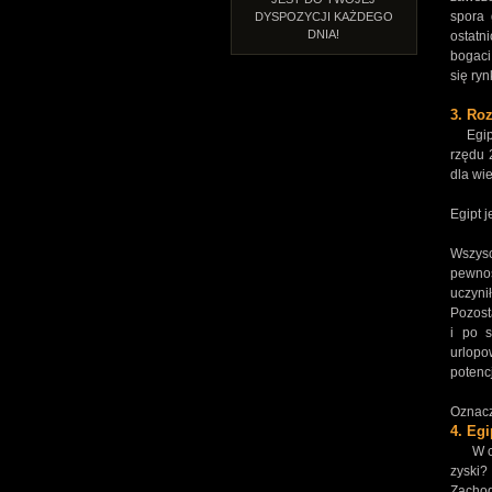
spora 
DYSPOZYCJI KAŻDEGO
DNIA!
ostatn
bogaci
się ry
3. Roz
Egipt 
rzędu 
dla wie
Egipt j
Wszysc
pewnoś
uczyni
Pozost
i po s
urlopo
potenc
Oznacz
4. Eg
W cały
zyski?
Zachod