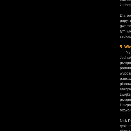
żadnej
Dla po
popyt 
gwaran
tym wi
szukaj
5. Wi
My imi
Jednak
przepro
podobn
wyposa
państwo
planow
emigra
zwięks
przepr
Hiszpa
rozwoj
Nick P
rynku 