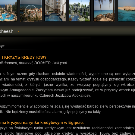
sheesh
ipt
T I KRYZYS KREDYTOWY
all doomed, doomed, DOOMED, I tell you!
żdym razem gdy słucham ostatnio wiadomości, wypełnione są one wyłącz
acjami na temat kryzysu gospodarczego. Każdy tydzień zdaje się przynosić coraz
e wiadomości, z których jasno wynika, ze wszyscy pogrążymy się wkrótc
owym Armageddonie. Zaczynam nawet już podejrzewać, ze w przyszły wtorek uj
ych w naszym kierunku Czterech Jeźdźców Apokalipsy.
wszym momencie wiadomości te zdają się wyglądać bardzo zle w perspektywie in
ki. Nie będziemy musieli bić na alarm, gdy spojrzymy na fakty.
e ma kryzysu na rynku kredytowym w Egipcie.
 na światowym rynku kredytowym jest rezultatem zachłanności zachodnich 
ne środki finansowe pod udzielone kredyty w wysokości 105%, bez żadnyc