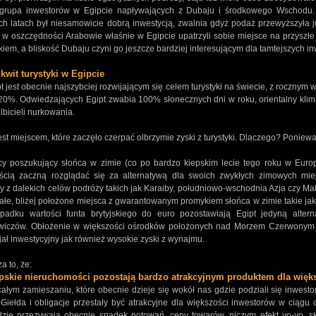
grupa inwestorów w Egipcie napływających z Dubaju i środkowego Wschodu.
ich latach był niesamowicie dobrą inwestycją, zwalnia gdyż podaż przewyższyła 
 w oszczędności Arabowie właśnie w Egipcie upatrzyli sobie miejsce na przyszłe 
nkiem, a bliskość Dubaju czyni go jeszcze bardziej interesującym dla tamtejszych i
kwit turystyki w Egipcie
jest obecnie najszybciej rozwijającym się celem turystyki na świecie, z rocznym 
20%. Odwiedzających Egipt zwabia 100% słonecznych dni w roku, orientalny klima
lbicieli nurkowania.
est miejscem, które zaczęło czerpać olbrzymie zyski z turystyki. Dlaczego? Ponieważ
y poszukujący słońca w zimie (co po bardzo kiepskim lecie tego roku w Europi
cią zaczną rozglądać się za alternatywą dla swoich zwykłych zimowych mie
ły z dalekich celów podróży takich jak Karaiby, południowo-wschodnia Azja czy M
ałe, bliżej położone miejsca z gwarantowanym promykiem słońca w zimie takie jak
padku wartości funta brytyjskiego do euro pozostawiają Egipt jedyną alter
wiczów. Obłożenie w większości ośrodków położonych nad Morzem Czerwonym 
jał inwestycyjny jak również wysokie zyski z wynajmu.
a to, że:
ipskie nieruchomości pozostają bardzo atrakcyjnym produktem dla więk
m zamieszaniu, które obecnie dzieje się wokół nas gdzie podziali się inwestor
 Giełda i obligacje przestały być atrakcyjne dla większości inwestorów w ciągu 
zie przezywają obecnie spadek notowań, ceny towarów, niczym efekt yo-yo, 