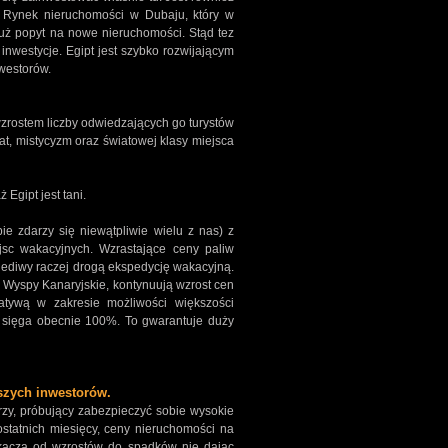
 Rynek nieruchomości w Dubaju, który w
już popyt na nowe nieruchomości. Stąd tez
inwestycje. Egipt jest szybko rozwijającym
nwestorów.
wzrostem liczby odwiedzających go turystów
t, mistycyzm oraz światowej klasy miejsca
 Egipt jest tani.
e zdarzy się niewątpliwie wielu z nas) z
jsc wakacyjnych. Wzrastające ceny paliw
alediwy raczej drogą ekspedycję wakacyjną.
 Wyspy Kanaryjskie, kontynuują wzrost cen
natywą w zakresie możliwości większości
sięga obecnie 100%. To gwarantuje duży
szych inwestorów.
zy, próbujący zabezpieczyć sobie wysokie
ostatnich miesięcy, ceny nieruchomości na
skaczą od wzrostów do spadków nie dając