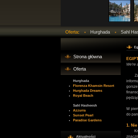
Oferta
:
Hurghada
Sahl Ha
Eg
Strona główna
EGIP
We're 
Oferta
Za ka
Hurghada
inform
Florenza Khamsin Resort
gorsz
Hurghada Dreams
finans
Royal Beach
pędząc
Sahl Hasheesh
W pier
Azzurra
do pani
Sunset Pearl
Paradise Gardens
1. Ni
Kryzys
znacz
Aktualności