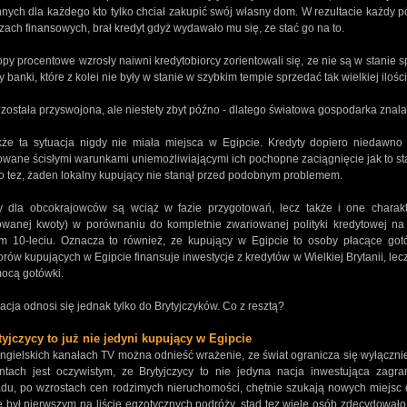
nych dla każdego kto tylko chciał zakupić swój własny dom. W rezultacie każdy pół
izach finansowych, brał kredyt gdyż wydawało mu się, ze stać go na to.
opy procentowe wzrosły naiwni kredytobiorcy zorientowali się, ze nie są w stanie 
y banki, które z kolei nie były w stanie w szybkim tempie sprzedać tak wielkiej iloś
 została przyswojona, ale niestety zbyt późno - dlatego światowa gospodarka znalazł
że ta sytuacja nigdy nie miała miejsca w Egipcie. Kredyty dopiero niedawno s
wane ścisłymi warunkami uniemożliwiającymi ich pochopne zaciągnięcie jak to sta
o tez, żaden lokalny kupujący nie stanął przed podobnym problemem.
y dla obcokrajowców są wciąż w fazie przygotowań, lecz także i one charak
owanej kwoty) w porównaniu do kompletnie zwariowanej polityki kredytowej na
im 10-leciu. Oznacza to również, ze kupujący w Egipcie to osoby płacące got
orów kupujących w Egipcie finansuje inwestycje z kredytów w Wielkiej Brytanii, lec
ocą gotówki.
acja odnosi się jednak tylko do Brytyjczyków. Co z resztą?
tyjczycy to już nie jedyni kupujący w Egipcie
elskich kanałach TV można odnieść wrażenie, ze świat ogranicza się wyłącznie d
ntach jest oczywistym, ze Brytyjczycy to nie jedyna nacja inwestująca zagr
adu, po wzrostach cen rodzimych nieruchomości, chętnie szukają nowych miejsc 
 był pierwszym na liście egzotycznych podróży, stąd tez wiele osób zdecydowało 