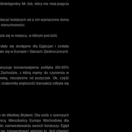
inteligentny Mr Job, który nie miał pojęcia
spłacać kolejnych rat a ich wymarzone domy
ci nieruchomości.
a się w miejscu, w którym jest dziś.
tały się dostępne dla Egipcjan i zostały
ło się w Europie i Stanach Zjednoczonych.
teryzuje konserwatywna polityka (60-65%
 Zachodzie, z którą mamy do czynienia w
ówką, niezależne od pożyczek. Ok, część
z znakomita większość transakcji odbyła się
o Wielkiej Brytanii. Dla osób o szerszych
anicą. Mieszkańcy Europy Wschodniej dla
do zainwestowania swoich funduszy. Egipt
się zainwestować właśnie tu. Jest również