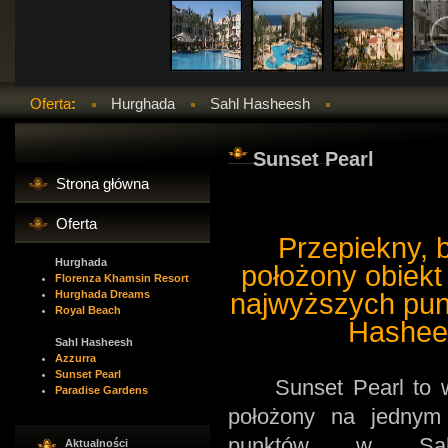
Oferta
:
Hurghada
Sahl Hasheesh
Sunset Pearl
Strona główna
Oferta
Przepiekny, 
Hurghada
położony obiekt
Florenza Khamsin Resort
Hurghada Dreams
najwyższych pun
Royal Beach
Hashee
Sahl Hasheesh
Azzurra
Sunset Pearl
Sunset Pearl to wy
Paradise Gardens
położony na jednym
punktów w Sah
Aktualności