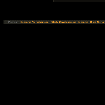
Partnerzy:
Hiszpania Nieruchomości
Oferty Deweloperskie Hiszpania
Biuro Nieru