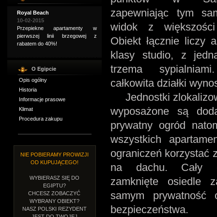
zapewniając tym sa
Royal Beach
10-02-2015
widok z większości
Przepiekne apartamenty w
pierwszej linii brzegowej z
Obiekt łącznie liczy
rabatem do 40%!
klasy studio, z jed
trzema sypialniami
O Egipcie
Opis ogólny
całkowita działki wyno
Historia
Jednostki zlokalizow
Informacje prasowe
wyposażone są dod
Klimat
Procedura zakupu
prywatny ogród natom
wszystkich apartam
ograniczeń korzystać 
NIE POBIERAMY PROWIZJI
OD KUPUJĄCEGO!
na dachu. Cały o
WYBIERASZ SIĘ DO
zamknięte osiedle z
EGIPTU?
samym prywatność 
CHCESZ ZOBACZYĆ
WYBRANY OBIEKT?
bezpieczeństwa.
NASZ POLSKI REZYDENT
JEST DO TWOJEJ